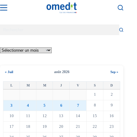
Passer
au
contenu
août 2026
« Juil
Sep »
1
2
8
9
3
4
5
6
7
10
11
12
13
14
15
16
17
18
19
20
21
22
23