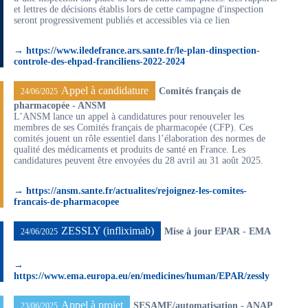
et lettres de décisions établis lors de cette campagne d'inspection
seront progressivement publiés et accessibles via ce lien
→ https://www.iledefrance.ars.sante.fr/le-plan-dinspection-
controle-des-ehpad-franciliens-2022-2024
Appel à candidature
Comités français de
24/06/2025
pharmacopée - ANSM
L’ANSM lance un appel à candidatures pour renouveler les
membres de ses Comités français de pharmacopée (CFP). Ces
comités jouent un rôle essentiel dans l’élaboration des normes de
qualité des médicaments et produits de santé en France. Les
candidatures peuvent être envoyées du 28 avril au 31 août 2025.
→ https://ansm.sante.fr/actualites/rejoignez-les-comites-
francais-de-pharmacopee
ZESSLY (infliximab)
Mise à jour EPAR - EMA
24/06/2025
→
https://www.ema.europa.eu/en/medicines/human/EPAR/zessly
Appel à projet
SESAME/automatisation - ANAP
23/06/2025