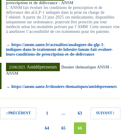
prescription et de délivrance - ANSM
L’ANSM fait évoluer les conditions de prescription et de
délivrance des aGLP-1 indiqués dans la prise en charge de
l’obésité. A partir du 23 juin 2025 ces médicaments, disponibles
uniquement sur ordonnance, pourront être prescrits par tout
médecin selon les modalités prévues par l’AMM. Cette mesure vise
à améliorer l’accessibilité de ces traitements pour les patients.
→ https://ansm.sante.fr/actualites/analogues-du-glp-1-
indiques-dans-le-traitement-de-lobesite-lansm-fait-evoluer-
leurs-conditions-de-prescription-et-de-delivrance
Antidépresseurs
Dossier thématique ANSM -
23/06/2025
ANSM
→ https://ansm.sante.fr/dossiers-thematiques/antidepresseurs
1
…
63
PRÉCÉDENT
SUIVANT
64
65
66