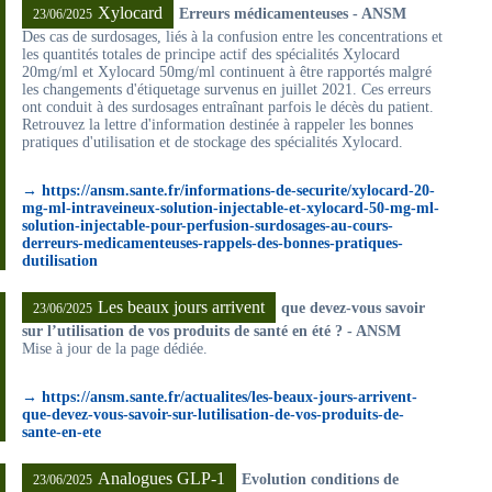
Xylocard
Erreurs médicamenteuses - ANSM
23/06/2025
Des cas de surdosages, liés à la confusion entre les concentrations et
les quantités totales de principe actif des spécialités Xylocard
20mg/ml et Xylocard 50mg/ml continuent à être rapportés malgré
les changements d'étiquetage survenus en juillet 2021. Ces erreurs
ont conduit à des surdosages entraînant parfois le décès du patient.
Retrouvez la lettre d'information destinée à rappeler les bonnes
pratiques d'utilisation et de stockage des spécialités Xylocard.
→ https://ansm.sante.fr/informations-de-securite/xylocard-20-
mg-ml-intraveineux-solution-injectable-et-xylocard-50-mg-ml-
solution-injectable-pour-perfusion-surdosages-au-cours-
derreurs-medicamenteuses-rappels-des-bonnes-pratiques-
dutilisation
Les beaux jours arrivent
que devez-vous savoir
23/06/2025
sur l’utilisation de vos produits de santé en été ? - ANSM
Mise à jour de la page dédiée.
→ https://ansm.sante.fr/actualites/les-beaux-jours-arrivent-
que-devez-vous-savoir-sur-lutilisation-de-vos-produits-de-
sante-en-ete
Analogues GLP-1
Evolution conditions de
23/06/2025