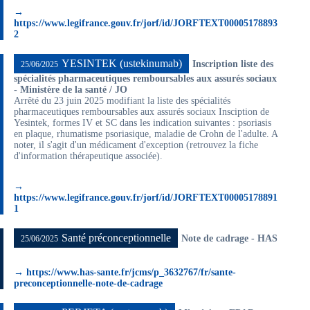
→
https://www.legifrance.gouv.fr/jorf/id/JORFTEXT00005178893
2
YESINTEK (ustekinumab)
Inscription liste des
25/06/2025
spécialités pharmaceutiques remboursables aux assurés sociaux
- Ministère de la santé / JO
Arrêté du 23 juin 2025 modifiant la liste des spécialités
pharmaceutiques remboursables aux assurés sociaux Insciption de
Yesintek, formes IV et SC dans les indication suivantes : psoriasis
en plaque, rhumatisme psoriasique, maladie de Crohn de l'adulte. A
noter, il s'agit d'un médicament d'exception (retrouvez la fiche
d'information thérapeutique associée).
→
https://www.legifrance.gouv.fr/jorf/id/JORFTEXT00005178891
1
Santé préconceptionnelle
Note de cadrage - HAS
25/06/2025
→ https://www.has-sante.fr/jcms/p_3632767/fr/sante-
preconceptionnelle-note-de-cadrage