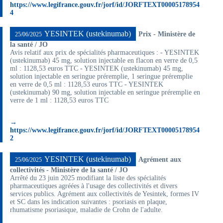
https://www.legifrance.gouv.fr/jorf/id/JORFTEXT00005178954
4
YESINTEK (ustekinumab)
Prix - Ministère de
25/06/2025
la santé / JO
Avis relatif aux prix de spécialités pharmaceutiques : - YESINTEK
(ustekinumab) 45 mg, solution injectable en flacon en verre de 0,5
ml : 1128,53 euros TTC - YESINTEK (ustekinumab) 45 mg,
solution injectable en seringue préremplie, 1 seringue préremplie
en verre de 0,5 ml : 1128,53 euros TTC - YESINTEK
(ustekinumab) 90 mg, solution injectable en seringue préremplie en
verre de 1 ml : 1128,53 euros TTC
→
https://www.legifrance.gouv.fr/jorf/id/JORFTEXT00005178954
2
YESINTEK (ustekinumab)
Agrément aux
25/06/2025
collectivités - Ministère de la santé / JO
Arrêté du 23 juin 2025 modifiant la liste des spécialités
pharmaceutiques agréées à l'usage des collectivités et divers
services publics. Agrément aux collectivités de Yesintek, formes IV
et SC dans les indication suivantes : psoriasis en plaque,
rhumatisme psoriasique, maladie de Crohn de l'adulte.