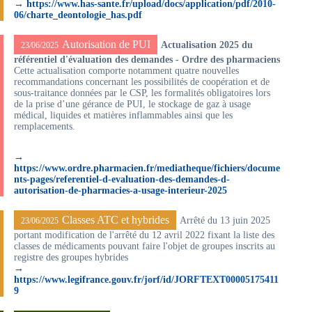
→ https://www.has-sante.fr/upload/docs/application/pdf/2010-
06/charte_deontologie_has.pdf
Autorisation de PUI
Actualisation 2025 du
23/06/2025
référentiel d'évaluation des demandes - Ordre des pharmaciens
Cette actualisation comporte notamment quatre nouvelles
recommandations concernant les possibilités de coopération et de
sous-traitance données par le CSP, les formalités obligatoires lors
de la prise d’une gérance de PUI, le stockage de gaz à usage
médical, liquides et matières inflammables ainsi que les
remplacements.
→
https://www.ordre.pharmacien.fr/mediatheque/fichiers/docume
nts-pages/referentiel-d-evaluation-des-demandes-d-
autorisation-de-pharmacies-a-usage-interieur-2025
Classes ATC et hybrides
Arrêté du 13 juin 2025
23/06/2025
portant modification de l'arrêté du 12 avril 2022 fixant la liste des
classes de médicaments pouvant faire l'objet de groupes inscrits au
registre des groupes hybrides
→
https://www.legifrance.gouv.fr/jorf/id/JORFTEXT00005175411
9