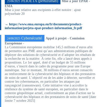
PERJETA (pertuzumab)
Mise à jour EPAR -
25/06/2025
EMA
Mise à jour relative aux excipients à effet notoire : ajout
polysorbate 20
→ https://www.ema.europa.eu/fr/documents/product-
information/perjeta-epar-product-information_fr.pdf
Cybersécurité
Appel à projet - Comission
24/06/2025
Européenne -
La Commission européenne mobilise 145,5 millions d’euros afin
de permettre aux PME ainsi qu’aux administrations publiques de
déployer des solutions de cybersécurité et d’adopter les résultats de
la recherche en la matière. À cette fin, elle a lancé deux appels à
propositions. Le 1er appel, doté d’un budget de 55 millions
d’euros, s’inscrit dans le cadre du programme pour une Europe
numérique. Sur ce montant, 30 millions d’euros seront consacrés
au renforcement de la cybersécurité des hôpitaux et des prestataires
de soins de santé. L’objectif est de les aider à détecter, surveiller et
contrer les cybermenaces, en particulier les attaques par
rançongiciel (ransomware). Cette initiative vise à accroître la
résilience du système de santé européen, en particulier dans le
contexte géopolitique actuel, conformément au plan d'action sur la
cybersécurité des hôpitaux et des prestataires de soins de santé [date
limite 7 octobre 2025]