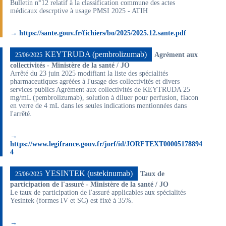
Bulletin n°12 relatif à la classification commune des actes
médicaux descrptive à usage PMSI 2025 - ATIH
→ https://sante.gouv.fr/fichiers/bo/2025/2025.12.sante.pdf
KEYTRUDA (pembrolizumab)
Agrément aux
25/06/2025
collectivités - Ministère de la santé / JO
Arrêté du 23 juin 2025 modifiant la liste des spécialités
pharmaceutiques agréées à l'usage des collectivités et divers
services publics Agrément aux collectivités de KEYTRUDA 25
mg/mL (pembrolizumab), solution à diluer pour perfusion, flacon
en verre de 4 mL dans les seules indications mentionnées dans
l'arrêté.
→
https://www.legifrance.gouv.fr/jorf/id/JORFTEXT00005178894
4
YESINTEK (ustekinumab)
Taux de
25/06/2025
participation de l'assuré - Ministère de la santé / JO
Le taux de participation de l'assuré applicables aux spécialités
Yesintek (formes IV et SC) est fixé à 35%.
→