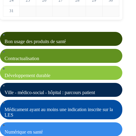
24
25
26
27
28
29
30
31
Bon usage des produits de santé
Contractualisation
Développement durable
Ville - médico-social - hôpital : parcours patient
Médicament ayant au moins une indication inscrite sur la
LES
Numérique en santé