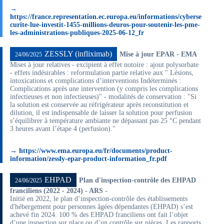
→
https://france.representation.ec.europa.eu/informations/cyberse
curite-lue-investit-1455-millions-deuros-pour-soutenir-les-pme-
les-administrations-publiques-2025-06-12_fr
ZESSLY (infliximab)
Mise à jour EPAR - EMA
24/06/2025
Mises à jour relatives - excipient à effet notoire : ajout polysorbate
- effets indésirables : reformulation partie relative aux " Lésions,
intoxications et complications d’interventions Indéterminés :
Complications après une intervention (y compris les complications
infectieuses et non infectieuses)" - modalités de conservation : "Si
la solution est conservée au réfrigérateur après reconstitution et
dilution, il est indispensable de laisser la solution pour perfusion
s’équilibrer à température ambiante ne dépassant pas 25 °C pendant
3 heures avant l’étape 4 (perfusion)."
→ https://www.ema.europa.eu/fr/documents/product-
information/zessly-epar-product-information_fr.pdf
EHPAD
Plan d'inspection-contrôle des EHPAD
24/06/2025
franciliens (2022 - 2024) - ARS -
Initié en 2022, le plan d’inspection-contrôle des établissements
d'hébergement pour personnes âgées dépendantes (EHPAD) s’est
achevé fin 2024. 100 % des EHPAD franciliens ont fait l’objet
d’une inspection sur place ou d’un contrôle sur pièces. Les rapports