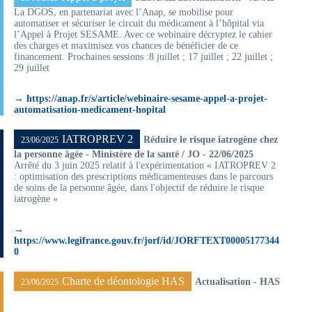
La DGOS, en partenariat avec l’Anap, se mobilise pour
automatiser et sécuriser le circuit du médicament à l’hôpital via
l’Appel à Projet SESAME. Avec ce webinaire décryptez le cahier
des charges et maximisez vos chances de bénéficier de ce
financement. Prochaines sessions :8 juillet ; 17 juillet ; 22 juillet ;
29 juillet
→ https://anap.fr/s/article/webinaire-sesame-appel-a-projet-
automatisation-medicament-hopital
IATROPREV 2
Réduire le risque iatrogène chez
23/06/2025
la personne âgée - Ministère de la santé / JO - 22/06/2025
Arrêté du 3 juin 2025 relatif à l'expérimentation « IATROPREV 2
: optimisation des prescriptions médicamenteuses dans le parcours
de soins de la personne âgée, dans l'objectif de réduire le risque
iatrogène »
→
https://www.legifrance.gouv.fr/jorf/id/JORFTEXT00005177344
0
Charte de déontologie HAS
Actualisation - HAS
23/06/2025