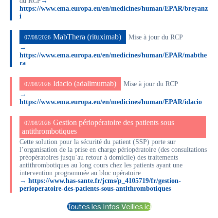
du RCP
→
https://www.ema.europa.eu/en/medicines/human/EPAR/breyanz
i
MabThera (rituximab)
Mise à jour du RCP
07/08/2026
→
https://www.ema.europa.eu/en/medicines/human/EPAR/mabthe
ra
Idacio (adalimumab)
Mise à jour du RCP
07/08/2026
→
https://www.ema.europa.eu/en/medicines/human/EPAR/idacio
Gestion périopératoire des patients sous
07/08/2026
antithrombotiques
Cette solution pour la sécurité du patient (SSP) porte sur
l’organisation de la prise en charge périopératoire (des consultations
préopératoires jusqu’au retour à domicile) des traitements
antithrombotiques au long cours chez les patients ayant une
intervention programmée au bloc opératoire
→ https://www.has-sante.fr/jcms/p_4105719/fr/gestion-
perioperatoire-des-patients-sous-antithrombotiques
Toutes les Infos Veilles ici