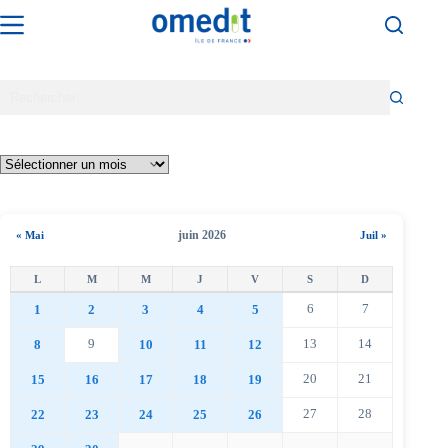
Passer
au
contenu
juin 2026
« Mai
Juil »
6
7
1
2
3
4
5
9
13
14
8
10
11
12
20
21
15
16
17
18
19
27
28
22
23
24
25
26