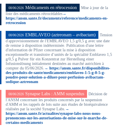
Médicaments en rétrocession
Mise à jour de la
08/06/2026
liste des médicaments rétrocédables
→
https://ansm.sante.fr/documents/reference/medicaments-en-
retrocession
EMBLAVEO (aztreonam – avibactam)
Tension
08/06/2026
d'approvisionnement de l'EMBLAVEO 1,5 g/0,5 g avec une date
de remise à disposition indéterminée. Publication d'une lettre
d'information de Pfizer concernant la mise à disposition
exceptionnelle et transitoire d’unités de la spécialité Emblaveo 1,5
g/0,5 g Pulver für ein Konzentrat zur Herstellung einer
Infusionslösung initialement destinées au marché autrichien à
compter du 05/06/2026.
→ https://ansm.sante.fr/disponibilites-
des-produits-de-sante/medicaments/emblaveo-1-5-g-0-5-g-
poudre-pour-solution-a-diluer-pour-perfusion-avibactam-
sodique-aztreonam
Synapse Labs : AMM suspendus
Décision de
08/06/2026
l'ANSM concernant les produits concernés par la suspension
d'AMM et les rappels de lots suite aux études de bioéquivalence
réalisées par la société Synapse Labs.
→
https://ansm.sante.fr/actualites/synapse-labs-nous-nous-
prononcons-sur-les-autorisations-de-mise-sur-le-marche-de-
certains-medicaments