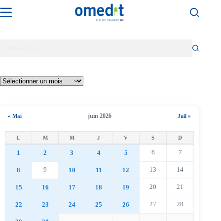
Passer
au
contenu
juin 2026
« Mai
Juil »
6
7
1
2
3
4
5
9
13
14
8
10
11
12
20
21
15
16
17
18
19
27
28
22
23
24
25
26