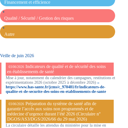
Financement et efficience
Qualité / Sécurité / Gestion des risques
Autre
Veille de juin 2026
Indicateurs de qualité et de sécurité des soins
03/06/2026
en établissements de santé
Mise à jour, notamment du calendrier des campagnes, restitutions et
expérimentations 2026 (octobre 2025 à décembre 2026)
→
https://www.has-sante.fr/jcms/c_970481/fr/indicateurs-de-
qualite-et-de-securite-des-soins-en-etablissements-de-sante
Préparation du système de santé afin de
03/06/2026
garantir l’accès aux soins non programmés et de
médecine d’urgence durant l’été 2026 (Circulaire n°
DGOS/AS3/DGS/2026/66 du 29 mai 2026)
La circulaire détaille les attendus du ministère pour la mise en