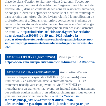
place de plans d’action territoriaux visant à garantir l’accès aux
soins non programmés et de médecine d’urgence durant la période
estivale 2026, dans un contexte de tensions en ressources humaines,
de congés, d’éventuels épisodes de canicule et d’afflux touristiques
dans certains territoires. Un des leviers relatifs à la mobilisation de
professionnels et d’étudiants en renfort concerne les étudiants de
3ème cycle des études de médecine, de pharmacie et d’odontologie
autorisés à exercer à titre de remplaçant au sein des établissements
de santé.
→ https://bulletins-officiels.social.gouv.fr/circulaire-
ndeg-dgosas3dgs202666-du-29-mai-2026-relative-la-
preparation-du-systeme-de-sante-afin-de-garantir-lacces-aux-
soins-non-programmes-et-de-medecine-durgence-durant-lete-
2026
OPDIVO (nivolumab)
Mise à jour RCP
→
03/06/2026
https://www.ema.europa.eu/en/medicines/human/EPAR/opdivo
IMFINZI (durvalumab)
Autorisation d’accès
03/06/2026
précoce octroyée à la spécialité IMFINZI (durvalumab) dans
l'indication « en association avec la chimiothérapie FLOT en
traitement néoadjuvant et adjuvant, suivie d’IMFINZI en
monothérapie en traitement adjuvant, est indiqué dans le traitement
des patients adultes atteints d’un adénocarcinome gastrique ou de la
jonction oesogastrique résécable. »
→ https://www.has-
sante.fr/jcms/p_3890557/fr/imfinzi-durvalumab-
adenocarcinome-gastrique-ou-de-la-jonction-oesogastrique