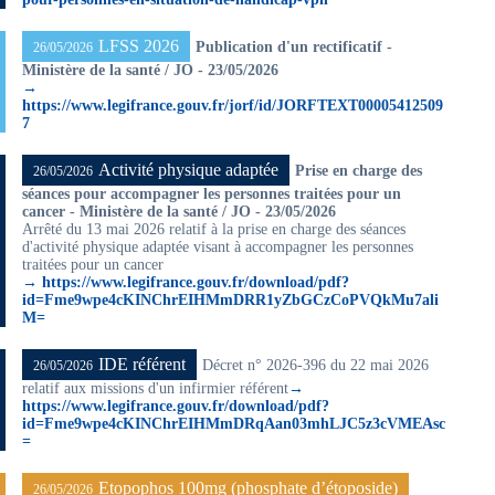
LFSS 2026
Publication d'un rectificatif -
26/05/2026
Ministère de la santé / JO - 23/05/2026
→
https://www.legifrance.gouv.fr/jorf/id/JORFTEXT00005412509
7
Activité physique adaptée
Prise en charge des
26/05/2026
séances pour accompagner les personnes traitées pour un
cancer - Ministère de la santé / JO - 23/05/2026
Arrêté du 13 mai 2026 relatif à la prise en charge des séances
d'activité physique adaptée visant à accompagner les personnes
traitées pour un cancer
→ https://www.legifrance.gouv.fr/download/pdf?
id=Fme9wpe4cKINChrEIHMmDRR1yZbGCzCoPVQkMu7ali
M=
IDE référent
Décret n° 2026-396 du 22 mai 2026
26/05/2026
relatif aux missions d'un infirmier référent
→
https://www.legifrance.gouv.fr/download/pdf?
id=Fme9wpe4cKINChrEIHMmDRqAan03mhLJC5z3cVMEAsc
=
Etopophos 100mg (phosphate d’étoposide)
26/05/2026