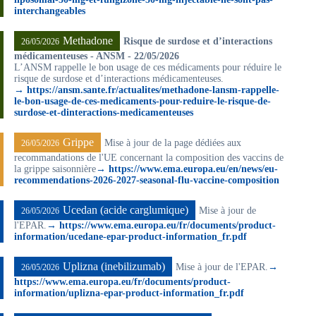
interchangeables
Methadone
Risque de surdose et d’interactions
26/05/2026
médicamenteuses - ANSM - 22/05/2026
L’ANSM rappelle le bon usage de ces médicaments pour réduire le
risque de surdose et d’interactions médicamenteuses.
→ https://ansm.sante.fr/actualites/methadone-lansm-rappelle-
le-bon-usage-de-ces-medicaments-pour-reduire-le-risque-de-
surdose-et-dinteractions-medicamenteuses
Grippe
Mise à jour de la page dédiées aux
26/05/2026
recommandations de l'UE concernant la composition des vaccins de
la grippe saisonnière
→ https://www.ema.europa.eu/en/news/eu-
recommendations-2026-2027-seasonal-flu-vaccine-composition
Ucedan (acide carglumique)
Mise à jour de
26/05/2026
l'EPAR.
→ https://www.ema.europa.eu/fr/documents/product-
information/ucedane-epar-product-information_fr.pdf
Uplizna (inebilizumab)
Mise à jour de l'EPAR.
→
26/05/2026
https://www.ema.europa.eu/fr/documents/product-
information/uplizna-epar-product-information_fr.pdf