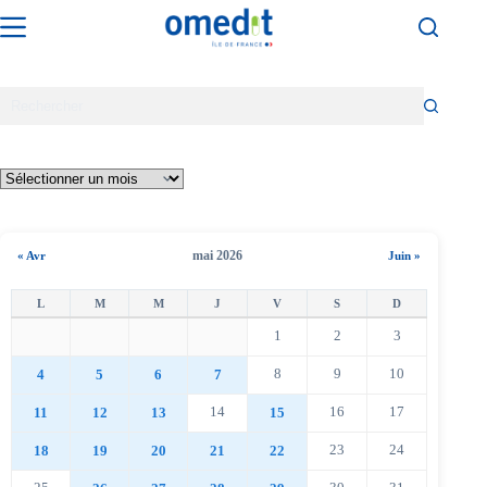
Passer
au
contenu
mai 2026
« Avr
Juin »
1
2
3
8
9
10
4
5
6
7
14
16
17
11
12
13
15
23
24
18
19
20
21
22