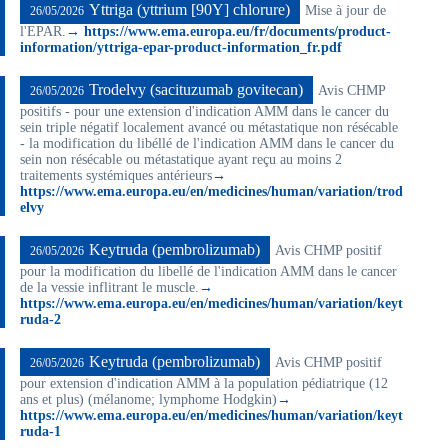
Yttriga (yttrium [90Y] chlorure)
Mise à jour de
26/05/2026
l'EPAR.
→ https://www.ema.europa.eu/fr/documents/product-
information/yttriga-epar-product-information_fr.pdf
Trodelvy (sacituzumab govitecan)
Avis CHMP
26/05/2026
positifs - pour une extension d'indication AMM dans le cancer du
sein triple négatif localement avancé ou métastatique non résécable
- la modification du libéllé de l'indication AMM dans le cancer du
sein non résécable ou métastatique ayant reçu au moins 2
traitements systémiques antérieurs
→
https://www.ema.europa.eu/en/medicines/human/variation/trod
elvy
Keytruda (pembrolizumab)
Avis CHMP positif
26/05/2026
pour la modification du libellé de l'indication AMM dans le cancer
de la vessie inflitrant le muscle.
→
https://www.ema.europa.eu/en/medicines/human/variation/keyt
ruda-2
Keytruda (pembrolizumab)
Avis CHMP positif
26/05/2026
pour extension d'indication AMM à la population pédiatrique (12
ans et plus) (mélanome; lymphome Hodgkin)
→
https://www.ema.europa.eu/en/medicines/human/variation/keyt
ruda-1