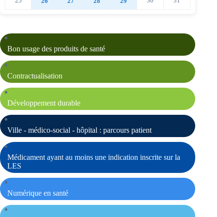
25
30
31
26
27
28
29
Bon usage des produits de santé
Contractualisation
Développement durable
Ville - médico-social - hôpital : parcours patient
Médicament ayant au moins une indication inscrite sur la
LES
Numérique en santé