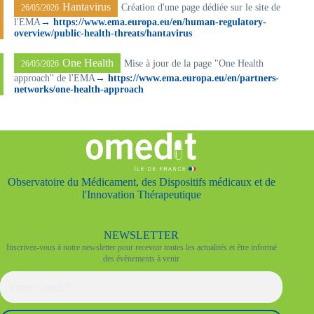
Hantavirus
Création d'une page dédiée sur le site de
26/05/2026
l'EMA
→ https://www.ema.europa.eu/en/human-regulatory-
overview/public-health-threats/hantavirus
One Health
Mise à jour de la page "One Health
26/05/2026
approach" de l'EMA
→ https://www.ema.europa.eu/en/partners-
networks/one-health-approach
Observatoire du Médicament, des Dispositifs médicaux et de
l'Innovation Thérapeutique
NEWSLETTER
Inscrivez-vous à notre newsletter pour recevoir toutes les actualités et être informé
des évènements à venir