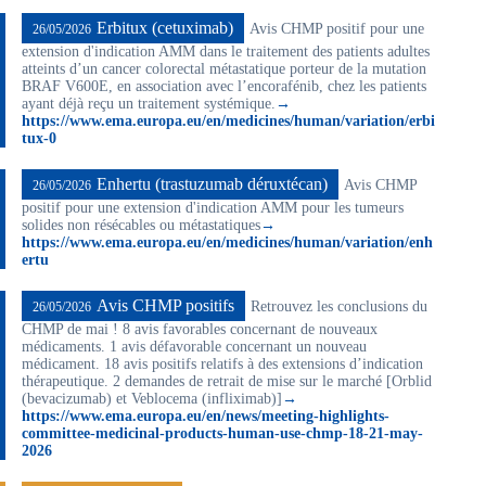
Erbitux (cetuximab)
Avis CHMP positif pour une
26/05/2026
extension d'indication AMM dans le traitement des patients adultes
atteints d’un cancer colorectal métastatique porteur de la mutation
BRAF V600E, en association avec l’encorafénib, chez les patients
ayant déjà reçu un traitement systémique.
→
https://www.ema.europa.eu/en/medicines/human/variation/erbi
tux-0
Enhertu (trastuzumab déruxtécan)
Avis CHMP
26/05/2026
positif pour une extension d'indication AMM pour les tumeurs
solides non résécables ou métastatiques
→
https://www.ema.europa.eu/en/medicines/human/variation/enh
ertu
Avis CHMP positifs
Retrouvez les conclusions du
26/05/2026
CHMP de mai ! 8 avis favorables concernant de nouveaux
médicaments. 1 avis défavorable concernant un nouveau
médicament. 18 avis positifs relatifs à des extensions d’indication
thérapeutique. 2 demandes de retrait de mise sur le marché [Orblid
(bevacizumab) et Veblocema (infliximab)]
→
https://www.ema.europa.eu/en/news/meeting-highlights-
committee-medicinal-products-human-use-chmp-18-21-may-
2026