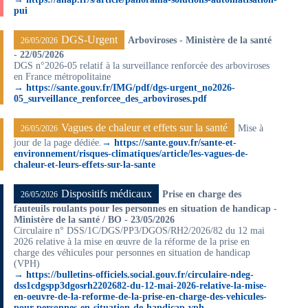
pui
DGS-Urgent
Arboviroses - Ministère de la santé
26/05/2026
- 22/05/2026
DGS n°2026-05 relatif à la surveillance renforcée des arboviroses
en France métropolitaine
→ https://sante.gouv.fr/IMG/pdf/dgs-urgent_no2026-
05_surveillance_renforcee_des_arboviroses.pdf
Vagues de chaleur et effets sur la santé
Mise à
26/05/2026
jour de la page dédiée.
→ https://sante.gouv.fr/sante-et-
environnement/risques-climatiques/article/les-vagues-de-
chaleur-et-leurs-effets-sur-la-sante
Dispositifs médicaux
Prise en charge des
26/05/2026
fauteuils roulants pour les personnes en situation de handicap -
Ministère de la santé / BO - 23/05/2026
Circulaire n° DSS/1C/DGS/PP3/DGOS/RH2/2026/82 du 12 mai
2026 relative à la mise en œuvre de la réforme de la prise en
charge des véhicules pour personnes en situation de handicap
(VPH)
→ https://bulletins-officiels.social.gouv.fr/circulaire-ndeg-
dss1cdgspp3dgosrh2202682-du-12-mai-2026-relative-la-mise-
en-oeuvre-de-la-reforme-de-la-prise-en-charge-des-vehicules-
pour-personnes-en-situation-de-handicap-vph