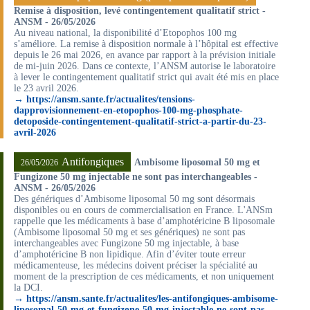
Remise à disposition, levé contingentement qualitatif strict -
ANSM - 26/05/2026
Au niveau national, la disponibilité d’Etopophos 100 mg
s’améliore. La remise à disposition normale à l’hôpital est effective
depuis le 26 mai 2026, en avance par rapport à la prévision initiale
de mi-juin 2026. Dans ce contexte, l’ANSM autorise le laboratoire
à lever le contingentement qualitatif strict qui avait été mis en place
le 23 avril 2026.
→ https://ansm.sante.fr/actualites/tensions-
dapprovisionnement-en-etopophos-100-mg-phosphate-
detoposide-contingentement-qualitatif-strict-a-partir-du-23-
avril-2026
Antifongiques
Ambisome liposomal 50 mg et
26/05/2026
Fungizone 50 mg injectable ne sont pas interchangeables -
ANSM - 26/05/2026
Des génériques d’Ambisome liposomal 50 mg sont désormais
disponibles ou en cours de commercialisation en France. L'ANSm
rappelle que les médicaments à base d’amphotéricine B liposomale
(Ambisome liposomal 50 mg et ses génériques) ne sont pas
interchangeables avec Fungizone 50 mg injectable, à base
d’amphotéricine B non lipidique. Afin d’éviter toute erreur
médicamenteuse, les médecins doivent préciser la spécialité au
moment de la prescription de ces médicaments, et non uniquement
la DCI.
→ https://ansm.sante.fr/actualites/les-antifongiques-ambisome-
liposomal-50-mg-et-fungizone-50-mg-injectable-ne-sont-pas-