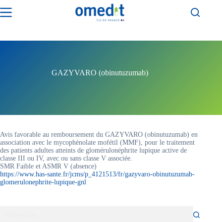
Passer
au
contenu
GAZYVARO (obinutuzumab)
Avis favorable au remboursement du GAZYVARO (obinutuzumab) en
association avec le mycophénolate mofétil (MMF), pour le traitement
des patients adultes atteints de glomérulonéphrite lupique active de
classe III ou IV, avec ou sans classe V associée.
SMR Faible et ASMR V (absence)
https://www.has-sante.fr/jcms/p_4121513/fr/gazyvaro-obinutuzumab-
glomerulonephrite-lupique-gnl