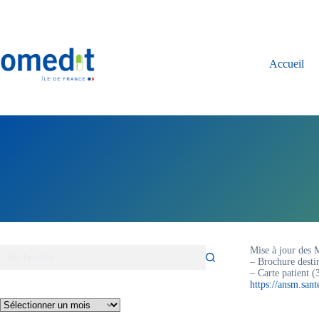
Passer
au
contenu
Accueil
Mise à jour de
– Brochure desti
– Carte patient (
https://ansm.sant