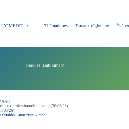
L’OMEDIT
Thématiques
Travaux régionaux
Événe
Sarclisa (Isatuximab)
s MAAR
née aux professionnels de santé (30/06/26)
30/06/26)
e.fr/tableau-marr/isatuximab