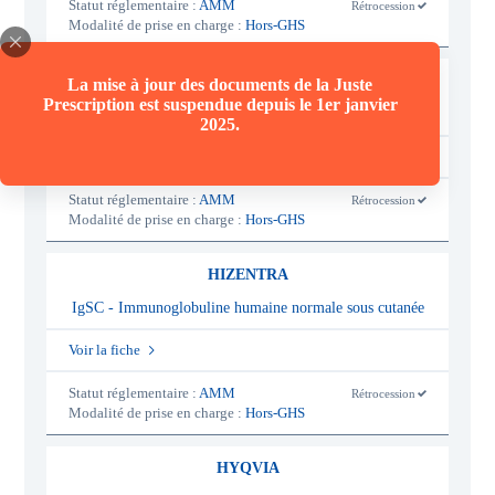
Statut réglementaire :
AMM
Rétrocession
-
Modalité de prise en charge :
Hors-GHS
o
u
i
CUVITRU
La mise à jour des documents de la Juste
Prescription est suspendue depuis le 1er janvier
IgSC - Immunoglobuline humaine normale sous cutanée
2025.
Voir la fiche
Statut réglementaire :
AMM
Rétrocession
-
Modalité de prise en charge :
Hors-GHS
o
u
i
HIZENTRA
IgSC - Immunoglobuline humaine normale sous cutanée
Voir la fiche
Statut réglementaire :
AMM
Rétrocession
-
Modalité de prise en charge :
Hors-GHS
o
u
i
HYQVIA