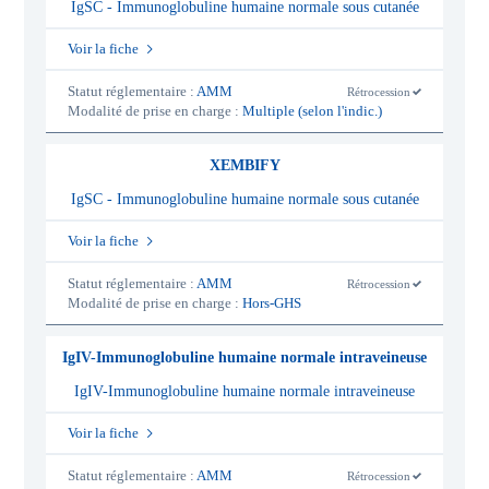
IgSC - Immunoglobuline humaine normale sous cutanée
Voir la fiche
Statut réglementaire :
AMM
Rétrocession
-
Modalité de prise en charge :
Multiple (selon l'indic.)
o
u
i
XEMBIFY
IgSC - Immunoglobuline humaine normale sous cutanée
Voir la fiche
Statut réglementaire :
AMM
Rétrocession
-
Modalité de prise en charge :
Hors-GHS
o
u
i
IgIV-Immunoglobuline humaine normale intraveineuse
IgIV-Immunoglobuline humaine normale intraveineuse
Voir la fiche
Statut réglementaire :
AMM
Rétrocession
-