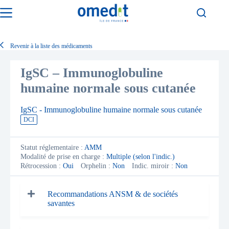
Passer
au
contenu
Revenir à la liste des médicaments
IgSC – Immunoglobuline
humaine normale sous cutanée
IgSC - Immunoglobuline humaine normale sous cutanée
DCI
Statut réglementaire :
AMM
Modalité de prise en charge :
Multiple (selon l'indic.)
Rétrocession :
Oui
Orphelin :
Non
Indic. miroir :
Non
Recommandations ANSM & de sociétés
savantes