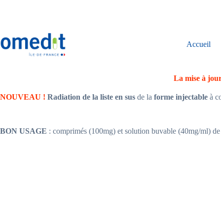
Passer
au
contenu
Accueil
La mise à jour
NOUVEAU !
Radiation de la liste en sus
de la
forme injectable
à c
BON USAGE
: comprimés (100mg) et solution buvable (40mg/ml) de