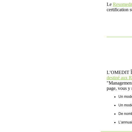
Le
Resomedi
certification 
L’OMEDIT Île
destiné au
"Management de
page, vous y 
Un modè
Un modè
De nombr
L’annua