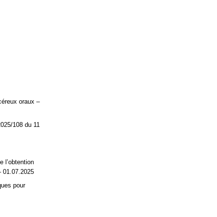
céreux oraux –
2025/108 du 11
 l’obtention
– 01.07.2025
ques pour