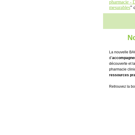
pharmacie - De
mesurables
" 
No
La nouvelle BAO
d’
accompagner 
découverte et la
pharmacie clini
ressources pra
Retrouvez la boî