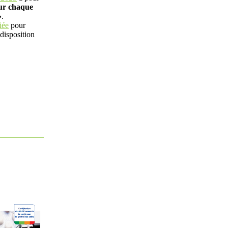
our chaque
»
.
iée
pour
disposition