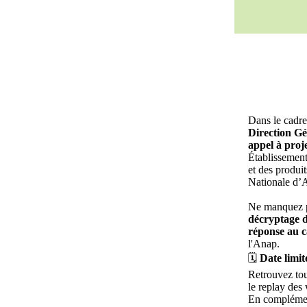
Dans le cadre
Direction Gé
appel à proj
Établissement
et des produit
Nationale d’A
Ne manquez p
décryptage d
réponse au c
l'Anap.
🗓️
Date limit
Retrouvez tou
le replay des
En complémen