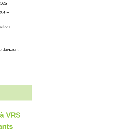
2025
que –
sition
e devraient
 à VRS
ants