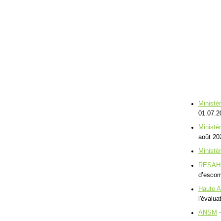
Ministè
01.07.2
Ministè
août 20
Ministè
RESAH
d’escom
Haute A
l'évalu
ANSM
-