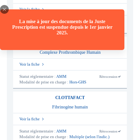
Voir la fiche
La mise à jour des documents de la Juste
Statut réglementaire :
AMM
Rétrocession
-
Prescription est suspendue depuis le 1er janvier
Modalité de prise en charge :
Hors-GHS
o
u
2025.
i
KANOKAD
Complexe Prothrombique Humain
Voir la fiche
Statut réglementaire :
AMM
Rétrocession
-
Modalité de prise en charge :
Hors-GHS
o
u
i
CLOTTAFACT
Fibrinogène humain
Voir la fiche
Statut réglementaire :
AMM
Rétrocession
-
Modalité de prise en charge :
Multiple (selon l'indic.)
o