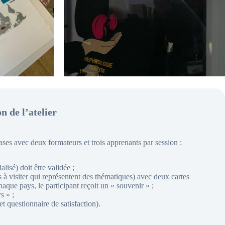
n de l’atelier
ses avec deux formateurs et trois apprenants par session :
lisé) doit être validée ;
 à visiter qui représentent des thématiques) avec deux cartes
haque pays, le participant reçoit un « souvenir » ;
s » ;
t questionnaire de satisfaction).