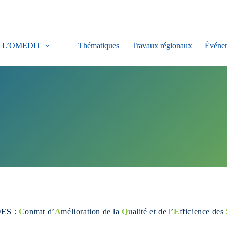
L’OMEDIT
Thématiques
Travaux régionaux
Événe
ES
:
C
ontrat d’
A
mélioration de la
Q
ualité et de l’
E
fficience des