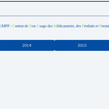
UMPP :
C
ontrat de
B
on
U
sage des
M
édicaments, des
P
roduits et
P
resta
2014
2015