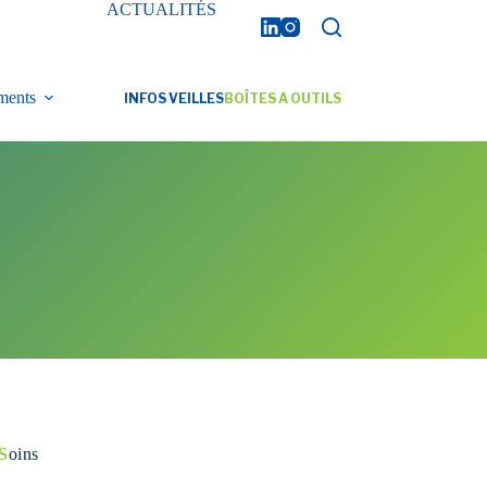
ACTUALITÉS
ments
INFOS VEILLES
BOÎTES A OUTILS
S
oins