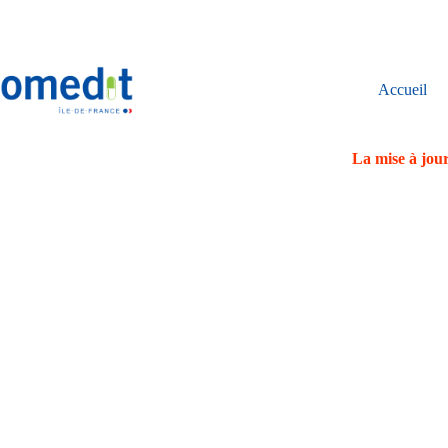
Passer
au
contenu
Accueil
La mise à jour