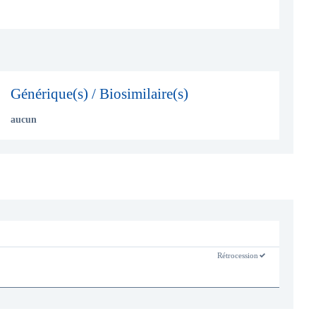
Générique(s) / Biosimilaire(s)
aucun
-
Rétrocession
o
u
i