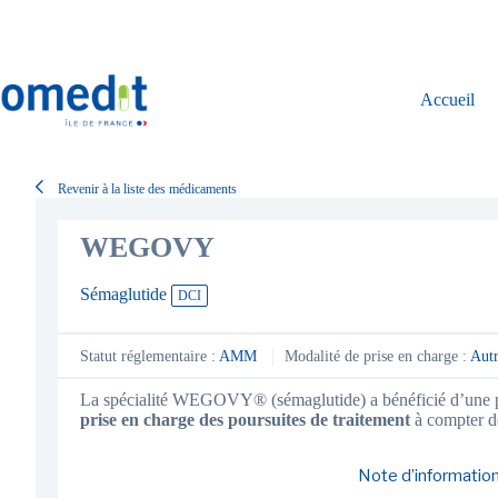
Passer
au
contenu
Accueil
Revenir à la liste des médicaments
WEGOVY
Sémaglutide
DCI
Statut réglementaire :
AMM
Modalité de prise en charge :
Aut
La spécialité WEGOVY® (sémaglutide) a bénéficié d’une pri
prise en charge des poursuites de traitement
à compter de
Note d’information