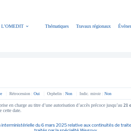
L’OMEDIT
Thématiques
Travaux régionaux
Événe
re
Rétrocession :
Oui
Orphelin :
Non
Indic. miroir :
Non
se en charge au titre d’une autorisation d’accès précoce jusqu’au
21 
 cette date.
 interministérielle du 6 mars 2025 relative aux continuités de trai
traités par la spécialité Wegovy