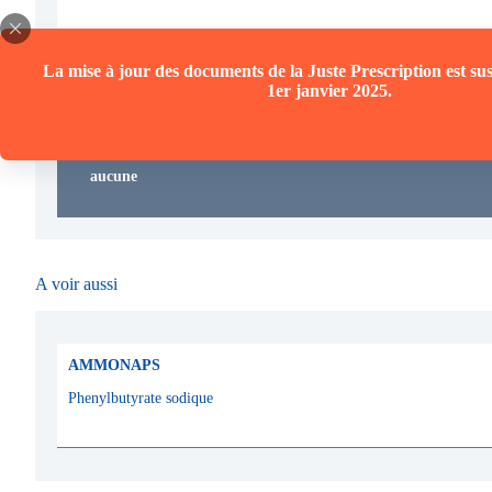
La mise à jour des documents de la Juste Prescription est su
1er janvier 2025.
Fiche(s) Juste Prescription
aucune
A voir aussi
AMMONAPS
Phenylbutyrate sodique