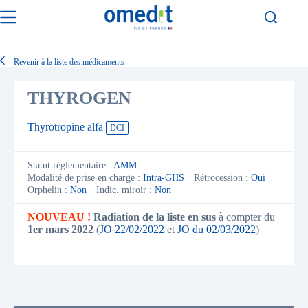
Passer
au
contenu
Revenir à la liste des médicaments
THYROGEN
Thyrotropine alfa
DCI
Statut réglementaire :
AMM
Modalité de prise en charge :
Intra-GHS
Rétrocession :
Oui
Orphelin :
Non
Indic. miroir :
Non
NOUVEAU !
Radiation de la liste en sus
à compter du
1er mars 2022
(
JO 22/02/2022
et
JO du 02/03/2022
)