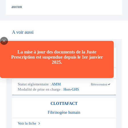
aucun
A voir aussi
La mise à jour des documents de la Juste
OCTAFIX
Prescription est suspendue depuis le 1er janvier
2025.
Facteur IX de coagulation humain
Voir la fiche
Statut réglementaire :
AMM
Rétrocession
-
Modalité de prise en charge :
Hors-GHS
o
u
i
CLOTTAFACT
Fibrinogène humain
Voir la fiche