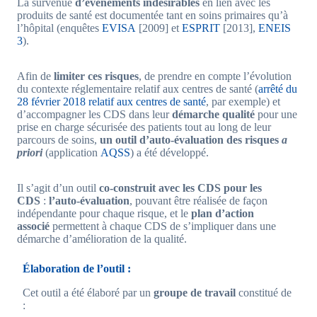
La survenue
d’évènements indésirables
en lien avec les
produits de santé est documentée tant en soins primaires qu’à
l’hôpital (enquêtes
EVISA
[2009] et
ESPRIT
[2013],
ENEIS
3
).
Afin de
limiter ces risques
, de prendre en compte l’évolution
du contexte réglementaire relatif aux centres de santé (
arrêté du
28 février 2018 relatif aux centres de santé
, par exemple) et
d’accompagner les CDS dans leur
démarche qualité
pour une
prise en charge sécurisée des patients tout au long de leur
parcours de soins,
un outil d’auto-évaluation des risques
a
priori
(application
AQSS
) a été développé.
Il s’agit d’un outil
co-construit avec les CDS pour les
CDS
:
l’auto-évaluation
, pouvant être réalisée de façon
indépendante pour chaque risque, et le
plan d’action
associé
permettent à chaque CDS de s’impliquer dans une
démarche d’amélioration de la qualité.
Élaboration de l’outil :
Cet outil a été élaboré par un
groupe de travail
constitué de
: