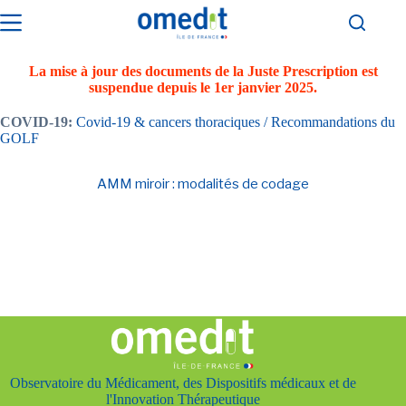
Passer
au
contenu
La mise à jour des documents de la Juste Prescription est
suspendue depuis le 1er janvier 2025.
COVID-19:
Covid-19 & cancers thoraciques / Recommandations du
GOLF
AMM miroir : modalités de codage
Observatoire du Médicament, des Dispositifs médicaux et de
l'Innovation Thérapeutique