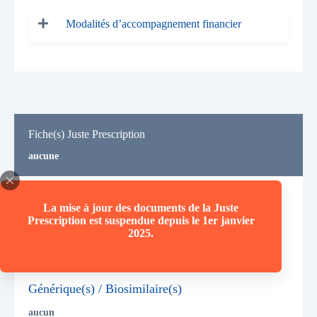
Modalités d’accompagnement financier
Fiche(s) Juste Prescription
aucune
Domaine(s) thérapeutique(s)
La mise à jour des documents de la Juste
Prescription est suspendue depuis le 1er janvier
Neurologie
2025.
Oncologie
Pédiatrie
Générique(s) / Biosimilaire(s)
aucun