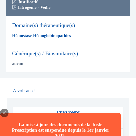
Justificatif
Iatrogénie - Veille
Domaine(s) thérapeutique(s)
Hémostase-Hémoglobinopathies
Générique(s) / Biosimilaire(s)
aucun
A voir aussi
VEYVONDI
Vonicog Alfa
La mise à jour des documents de la Juste
Prescription est suspendue depuis le 1er janvier
Voir la fiche
2025.