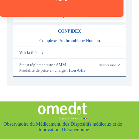
Statut réglementaire :
AMM
Rétrocession
-
Modalité de prise en charge :
Hors-GHS
o
u
i
CONFIDEX
Complexe Prothrombique Humain
Voir la fiche
Statut réglementaire :
AMM
Rétrocession
-
Modalité de prise en charge :
Hors-GHS
o
u
i
Observatoire du Médicament, des Dispositifs médicaux et de
l'Innovation Thérapeutique