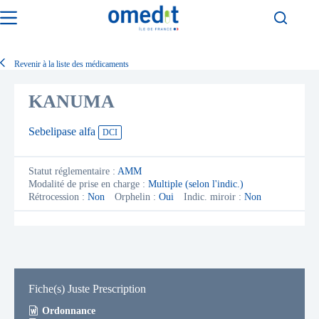
Passer
au
contenu
Revenir à la liste des médicaments
KANUMA
Sebelipase alfa
DCI
Statut réglementaire :
AMM
Modalité de prise en charge :
Multiple (selon l'indic.)
Rétrocession :
Non
Orphelin :
Oui
Indic. miroir :
Non
Fiche(s) Juste Prescription
Ordonnance