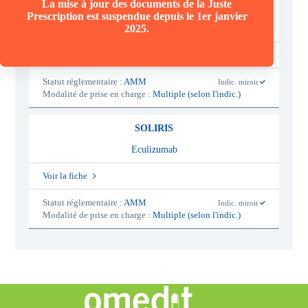
La mise à jour des documents de la Juste
ULTOMIRIS
Prescription est suspendue depuis le 1er janvier
2025.
Ravulizumab
Voir la fiche
Statut réglementaire :
AMM
Indic. miroir
-
Modalité de prise en charge :
Multiple (selon l'indic.)
o
u
i
SOLIRIS
Eculizumab
Voir la fiche
Statut réglementaire :
AMM
Indic. miroir
-
Modalité de prise en charge :
Multiple (selon l'indic.)
o
u
i