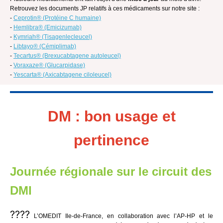
Retrouvez les documents JP relatifs à ces médicaments sur notre site :
-
Ceprotin
® (Protéine C humaine)
-
Hemlibra
® (Emicizumab)
-
Kymriah
® (Tisagenlecleucel)
-
Libtayo
® (Cémiplimab)
-
Tecartus
® (Brexucabtagene autoleucel)
-
Voraxaze
® (Glucarpidase)
-
Yescarta
® (Axicabtagene ciloleucel)
DM : b
on usage et
pertinence
Journée régionale sur le circuit des
DMI
????
L’OMEDIT Ile-de-France, en collaboration avec l’AP-HP et le