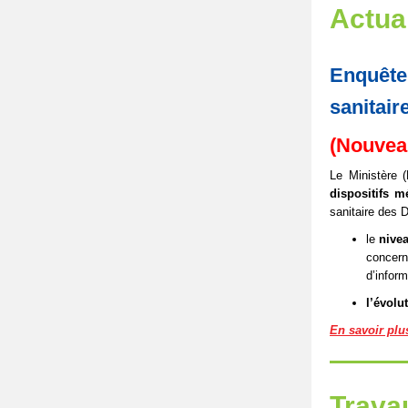
Actua
Enquête 
sanitair
(Nouveau
Le Ministère
dispositifs m
sanitaire des D
le
nivea
concer
d’infor
l’évolu
En savoir plu
Trava