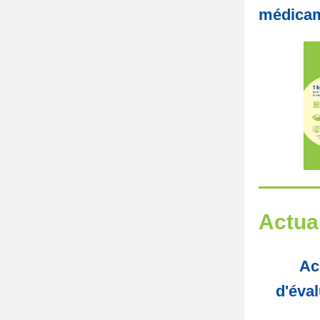
médicam
Actua
Ac
d'éva