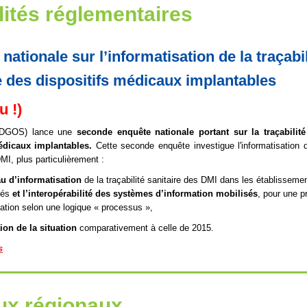
lités réglementaires
nationale sur l’informatisation de la traçabil
e des dispositifs médicaux implantables
 !)
 (DGOS) lance une
seconde enquête nationale portant sur la traçabilité
édicaux implantables.
Cette seconde enquête investigue l'informatisation de
MI, plus particulièrement :
u d’informatisation
de la traçabilité sanitaire des DMI dans les établisseme
nés
et l’interopérabilité des systèmes d’information mobilisés
, pour une p
mation selon une logique « processus »,
tion de la situation
comparativement à celle de 2015.
s
ux régionaux