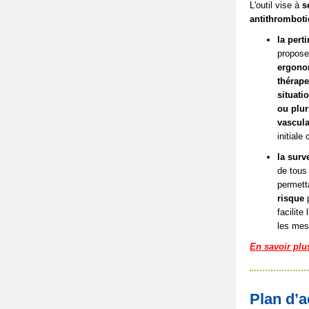
L'outil vise à
s
antithrombot
la pert
propose
ergono
thérap
situati
ou plur
vascula
initial
la surv
de tous 
permett
risque
facilite l
les mes
En savoir plu
Plan d’a