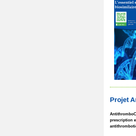
Projet A
AntithromboCli
prescription e
antithromboti