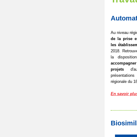
Automat
Au niveau régio
de la prise 
les établisse
2018. Retrouv
la dispositi
accompagne
projets
d'aut
présentation
régionale du 18
En savoir plu
Biosimil