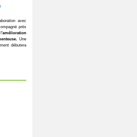
0
aboration avec
ccompagné près
l
'amélioration
enteuse.
Une
ment débutera