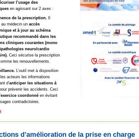
écuriser l’usage des
iques
en agissant sur 2 axes :
inence de la prescription.
Il
 au médecin un
accès
mique et à jour au schéma
eutique recommandé dans les
ons cliniques courantes (mono
ipathologies neuro/cardio
ire).
Ceci sécurise la prescription
e comme les renouvellements.
eillance.
L’outil met à disposition
les acteurs les informations
ant d’
anticiper les situations à
pour prévenir les accidents. Ceci
’
exercice coordonné
en évitant
sages contradictoires.
s
ctions d’amélioration de la prise en charge