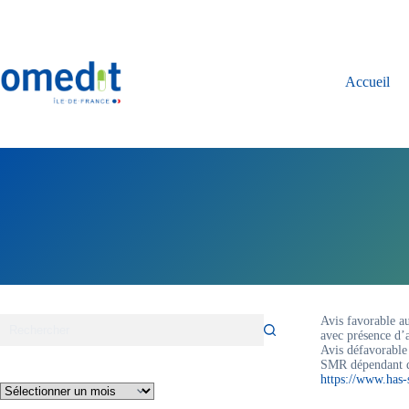
Passer
au
contenu
Accueil
Avis favorable a
avec présence d’a
Avis défavorable
SMR dépendant de
https://www.has-