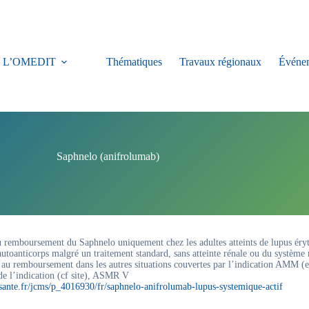
L’OMEDIT
Thématiques
Travaux régionaux
Événe
Saphnelo (anifrolumab)
u remboursement du Saphnelo uniquement chez les adultes atteints de lupus ér
utoanticorps malgré un traitement standard, sans atteinte rénale ou du système 
 au remboursement dans les autres situations couvertes par l’indication AMM (e
 l’indication (cf site), ASMR V
sante.fr/jcms/p_4016930/fr/saphnelo-anifrolumab-lupus-systemique-actif