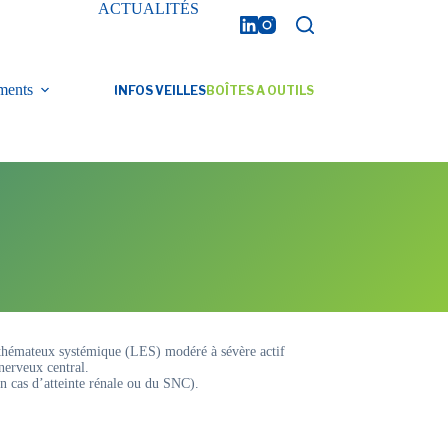
ACTUALITÉS
ments
INFOS VEILLES
BOÎTES A OUTILS
ythémateux systémique (LES) modéré à sévère actif
nerveux central.
n cas d’atteinte rénale ou du SNC).