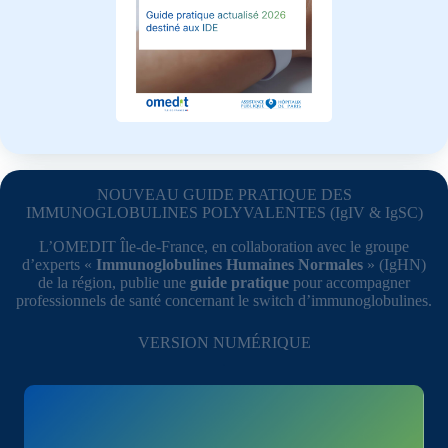
NOUVEAU GUIDE PRATIQUE DES
IMMUNOGLOBULINES POLYVALENTES (IgIV & IgSC)
L’OMEDIT Île-de-France, en collaboration avec le groupe
d’experts «
Immunoglobulines Humaines Normales
» (IgHN)
de la région, publie une
guide pratique
pour accompagner
professionnels de santé concernant le switch d’immunoglobulines.
VERSION NUMÉRIQUE
.