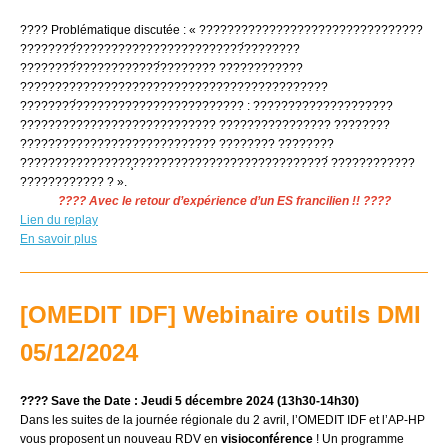
???? Problématique discutée : « ????????????????????????????????
????????́????????????????????????́????????
????????́????????????́???????? ????????????
????????????????????????????????????????????
????????́???????????????????????? : ????????????????????
???????????????????????????? ???????????????? ????????
???????????????????????????? ???????? ????????
????????????????̧????????????????????????????́ ????????????
???????????? ? ».
????
Avec le retour d’expérience d’un ES francilien !!
????
Lien du replay
En savoir plus
[OMEDIT IDF]
Webinaire outils DMI
05/12/2024
????
Save the Date :
Jeudi 5 décembre 2024 (13h30-14h30)
Dans les suites de la journée régionale du 2 avril, l’OMEDIT IDF et l’AP-HP
vous proposent un nouveau RDV en
visioconférence
! Un programme