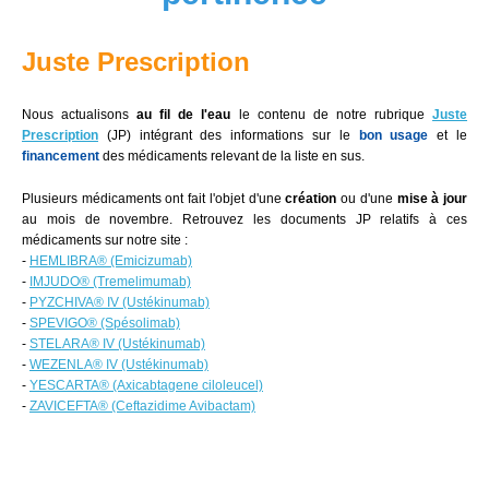
Juste Prescription
Nous actualisons
au fil de l'eau
le contenu de notre rubrique
Juste
Prescription
(JP) intégrant des informations sur le
bon usage
et le
financement
des médicaments relevant de la liste en sus.
Plusieurs médicaments ont fait l'objet d'une
création
ou d'une
mise à jour
au mois de novembre. Retrouvez les documents JP relatifs à ces
médicaments sur notre site :
-
HEMLIBRA
®
(Emicizumab)
-
IMJUDO
®
(Tremelimumab)
-
PYZCHIVA
®
IV (Ustékinumab)
-
SPEVIGO
®
(Spésolimab)
-
STELARA
®
IV (Ustékinumab)
-
WEZENLA
®
IV (Ustékinumab)
-
YESCARTA
®
(Axicabtagene ciloleucel)
-
ZAVICEFTA
®
(Ceftazidime Avibactam)